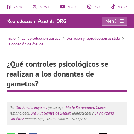
239K
5.391
158K
37K
1.654
Menú
¿Qué controles psicológicos se realizan a los donantes de gametos?
Inicio
La reproducción asistida
Donación y reproducción asistida
La donación de óvulos
¿Qué controles psicológicos se
realizan a los donantes de
gametos?
Por
Dra. Amalia Bayonas
(psicóloga),
Marta Barranquero Gómez
(embrióloga),
Dra. Rut Gómez de Segura
(ginecóloga) y
Silvia Azaña
Gutiérrez
(embrióloga).
Actualizado el 16/11/2021