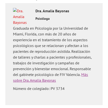
para donar óvulos?'
,
'¿Se puede excluir a un donante de
gametos en el control psicológico?'
,
'¿Cuál es el precio del
Dra.
Amalia
Bayonas
control psicológico para los donantes de gametos?'
y
'¿Qué
pruebas se les hacen a los donantes de gametos?'
.
Psicóloga
Graduada en Psicología por la Universidad de
Miami, Florida, con más de 20 años de
experiencia en el tratamiento de los aspectos
psicológicos que se relacionan y afectan a los
pacientes de reproducción asistida. Realización
de talleres y charlas a pacientes y profesionales,
trabajos de investigación y campañas de
prevención y bienestar emocional. Responsable
del gabinete psicológico de FIV Valencia.
Más
sobre Dra. Amalia Bayonas
Número de colegiado: PV 3734