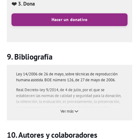
❤️ 3. Dona
Hacer un donativo
Bibliografía
Ley 14/2006 de 26 de mayo, sobre técnicas de reproducción
humana asistida. BOE número 126, de 27 de mayo de 2006.
Real Decreto-ley 9/2014, de 4 de julio, por el que se
establecen las normas de calidad y seguridad para la donación,
la obtención, la evaluación, el procesamiento, la preservación,
el almacenamiento y la distribución de células y tejidos
Ver más
humanos y se aprueban las normas de coordinación y
funcionamiento para su uso en humanos. BOE número 163, de
5 de julio de 2014.
Autores y colaboradores
Preguntas de los usuarios:
'¿Qué pasos debe seguir una mujer