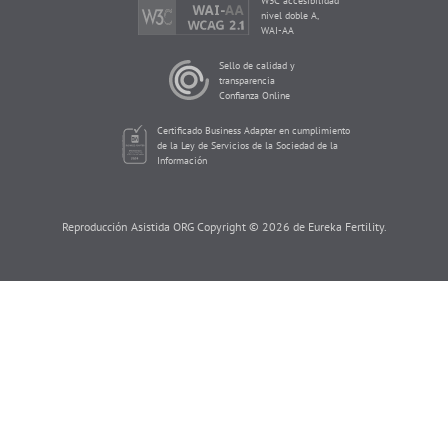
W3C accesibilidad
nivel doble A,
WAI-AA
Sello de calidad y
transparencia
Confianza Online
Certificado Business Adapter en cumplimiento
de la Ley de Servicios de la Sociedad de la
Información
Reproducción Asistida ORG Copyright © 2026 de Eureka Fertility.