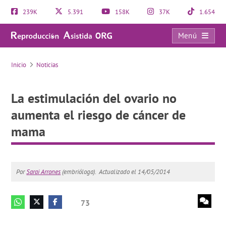
239K
5.391
158K
37K
1.654
Menú
La estimulación del ovario no aumenta el riesgo de cáncer de mama
Inicio
Noticias
La estimulación del ovario no
aumenta el riesgo de cáncer de
mama
Por
Sarai Arrones
(embrióloga).
Actualizado el 14/05/2014
73