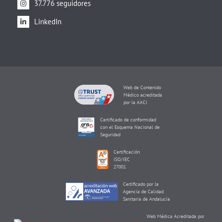
37.776 seguidores
LinkedIn
Web de Contenido
Médico acreditada
por la AACI
Certificado de conformidad
con el Esquema Nacional de
Seguridad
Certificación
ISO/IEC
27001
Certificado por la
Agencia de Calidad
Sanitaria de Andalucía
Web Médica Acreditada por