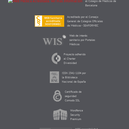
el Colegio de Médicos de
Barcelona
Acreditado por el Consejo
General de Colegios Oficiales
de Médicos - SEAFORMEC
Web de interés
sanitario por Portales
Médicos
Proyecto adherido
al Charter
Diversidad
ISSN 2341-1104 por
la Biblioteca
Nacional de España
Certificado de
seguridad
Comodo SSL
Wordfence
Security
Premium