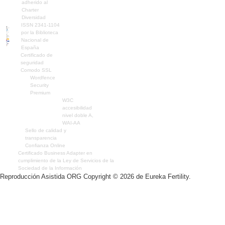
adherido al
Charter
Diversidad
ISSN 2341-1104
por la Biblioteca
Nacional de
España
Certificado de
seguridad
Comodo SSL
Wordfence
Security
Premium
W3C
accesibilidad
nivel doble A,
WAI-AA
Sello de calidad y
transparencia
Confianza Online
Certificado Business Adapter en
cumplimiento de la Ley de Servicios de la
Sociedad de la Información
Reproducción Asistida ORG Copyright © 2026 de Eureka Fertility.