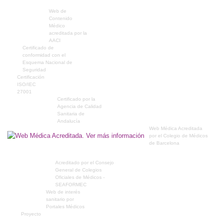
Web de
Contenido
Médico
acreditada por la
AACI
Certificado de
conformidad con el
Esquema Nacional de
Seguridad
Certificación
ISO/IEC
27001
Certificado por la
Agencia de Calidad
Sanitaria de
Andalucía
Web Médica Acreditada
por el Colegio de Médicos
de Barcelona
Acreditado por el Consejo
General de Colegios
Oficiales de Médicos -
SEAFORMEC
Web de interés
sanitario por
Portales Médicos
Proyecto