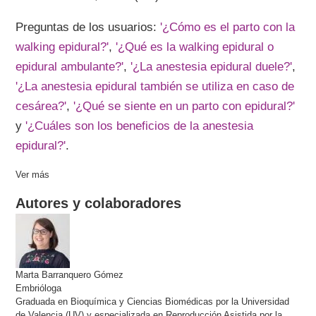
Preguntas de los usuarios:
'¿Cómo es el parto con la
walking epidural?'
,
'¿Qué es la walking epidural o
epidural ambulante?'
,
'¿La anestesia epidural duele?'
,
'¿La anestesia epidural también se utiliza en caso de
cesárea?'
,
'¿Qué se siente en un parto con epidural?'
y
'¿Cuáles son los beneficios de la anestesia
epidural?'
.
Ver más
Autores y colaboradores
Marta
Barranquero Gómez
Embrióloga
Graduada en Bioquímica y Ciencias Biomédicas por la Universidad
de Valencia (UV) y especializada en Reproducción Asistida por la