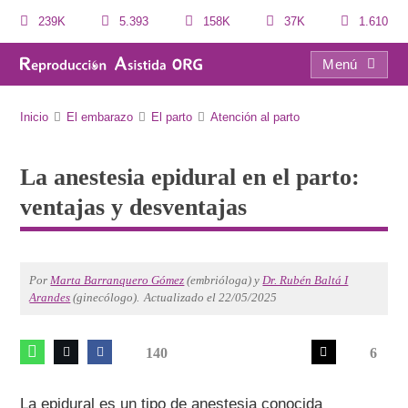
239K
5.393
158K
37K
1.610
Menú
La anestesia epidural en el parto: ventajas y desventajas
Inicio
El embarazo
El parto
Atención al parto
La anestesia epidural en el parto:
ventajas y desventajas
Por
Marta Barranquero Gómez
(embrióloga) y
Dr. Rubén Baltá I
Arandes
(ginecólogo).
Actualizado el 22/05/2025
140
6
La epidural es un tipo de anestesia conocida