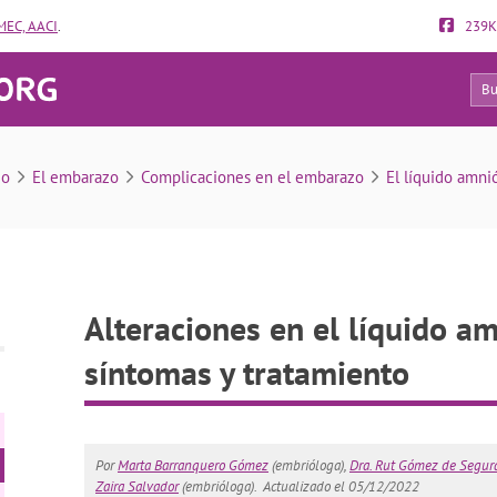
EC, AACI
.
239K
67
íquido amniótico: causas, síntomas y tratamiento
io
El embarazo
Complicaciones en el embarazo
El líquido amni
Alteraciones en el líquido am
síntomas y tratamiento
Por
Marta Barranquero Gómez
(embrióloga),
Dra. Rut Gómez de Segur
Zaira Salvador
(embrióloga).
Actualizado el 05/12/2022