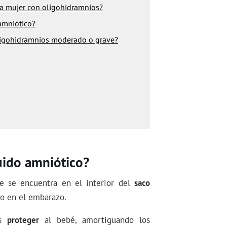
a mujer con oligohidramnios?
amniótico?
ligohidramnios moderado o grave?
uido amniótico?
ue se encuentra en el interior del
saco
ro en el embarazo.
es
proteger
al bebé, amortiguando los