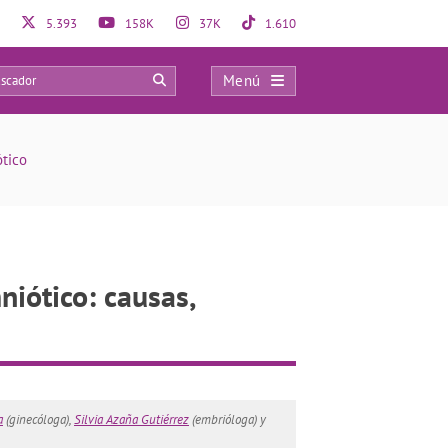
5.393
158K
37K
1.610
Menú
203
ótico
niótico: causas,
a
(ginecóloga),
Silvia Azaña Gutiérrez
(embrióloga) y