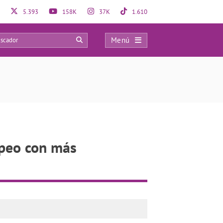
5.393
158K
37K
1.610
Menú
3
opeo con más