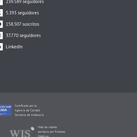
239.589 seguidores
5.393 seguidores
158.507 suscritos
37.770 seguidores
LinkedIn
Certificado por la
Agencia de Calidad
Sanitaria de Andalucía
Web de interés
sanitario por Portales
Médicos