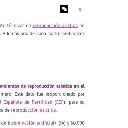
3
nte técnicas de
reproducción asistida
en
%. Además uno de cada cuatro embarazos
tamientos de reproducción asistida
en el
úmero. Este dato fue proporcionado por
d Española de Fertilidad
(
SEF
); para su
ros de
reproducción asistida
.
n de
inseminación artificial
> (IA) y 50.000