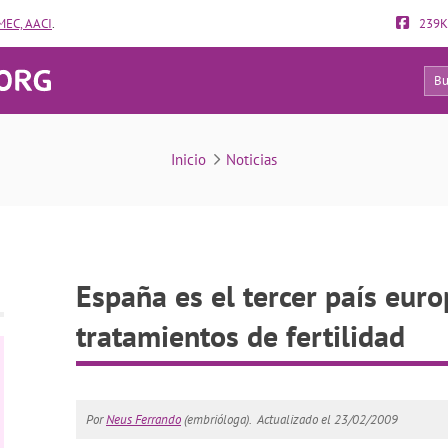
EC, AACI
.
239K
48
 país europeo con más tratamientos de fertilidad
Inicio
Noticias
España es el tercer país eur
tratamientos de fertilidad
Por
Neus Ferrando
(embrióloga).
Actualizado el 23/02/2009