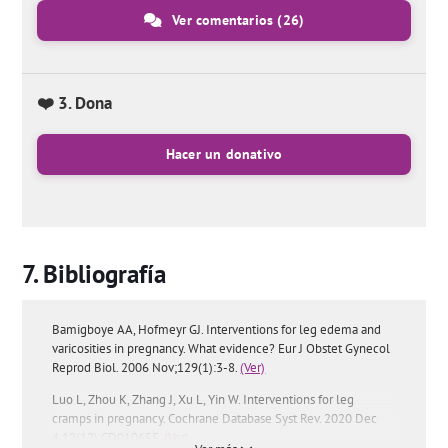
Ver comentarios
(26)
❤️ 3. Dona
Hacer un donativo
Bibliografía
Bamigboye AA, Hofmeyr GJ. Interventions for leg edema and
varicosities in pregnancy. What evidence? Eur J Obstet Gynecol
Reprod Biol. 2006 Nov;129(1):3-8.
(Ver)
Luo L, Zhou K, Zhang J, Xu L, Yin W. Interventions for leg
cramps in pregnancy. Cochrane Database Syst Rev. 2020 Dec
4;12(12):CD010655.
(Ver)