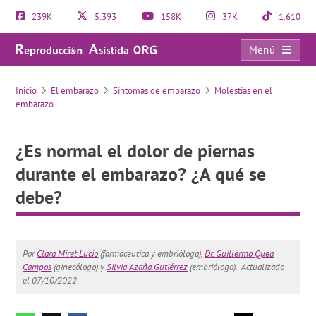
239K
5.393
158K
37K
1.610
Menú
¿Es normal el dolor de piernas durante el embarazo? ¿A qué se debe?
Inicio
El embarazo
Síntomas de embarazo
Molestias en el
embarazo
¿Es normal el dolor de piernas
durante el embarazo? ¿A qué se
debe?
Por
Clara Miret Lucio
(farmacéutica y embrióloga),
Dr. Guillermo Quea
Campos
(ginecólogo) y
Silvia Azaña Gutiérrez
(embrióloga).
Actualizado
el 07/10/2022