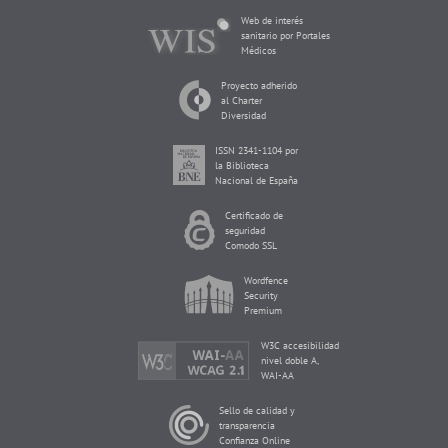
Web de interés
sanitario por Portales
Médicos
Proyecto adherido
al Charter
Diversidad
ISSN 2341-1104 por
la Biblioteca
Nacional de España
Certificado de
seguridad
Comodo SSL
Wordfence
Security
Premium
W3C accesibilidad
nivel doble A,
WAI-AA
Sello de calidad y
transparencia
Confianza Online