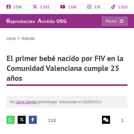
239K
5.393
158K
37K
1.610
Menú
El primer bebé nacido por FIV en la Comunidad Valenciana cumple 25 años
Inicio
Noticias
El primer bebé nacido por FIV en la
Comunidad Valenciana cumple 25
años
Por
Laura Garrido
(embrióloga).
Actualizado el 03/09/2013
118
1