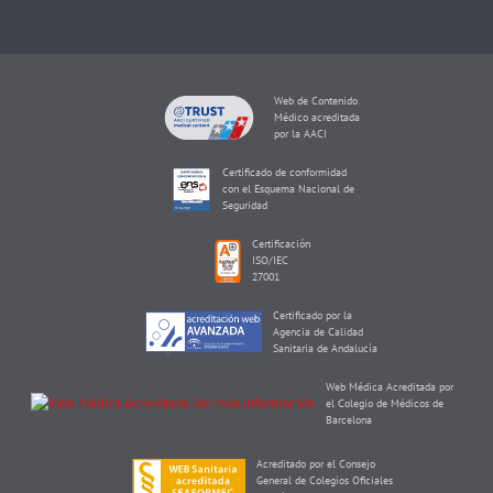
Web de Contenido
Médico acreditada
por la AACI
Certificado de conformidad
con el Esquema Nacional de
Seguridad
Certificación
ISO/IEC
27001
Certificado por la
Agencia de Calidad
Sanitaria de Andalucía
Web Médica Acreditada por
el Colegio de Médicos de
Barcelona
Acreditado por el Consejo
General de Colegios Oficiales