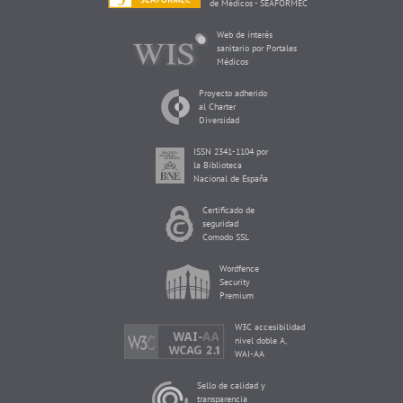
de Médicos - SEAFORMEC
Web de interés
sanitario por Portales
Médicos
Proyecto adherido
al Charter
Diversidad
ISSN 2341-1104 por
la Biblioteca
Nacional de España
Certificado de
seguridad
Comodo SSL
Wordfence
Security
Premium
W3C accesibilidad
nivel doble A,
WAI-AA
Sello de calidad y
transparencia