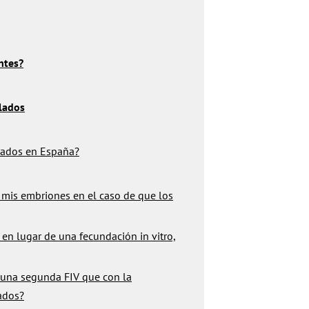
ntes?
lados
nados en España?
 mis embriones en el caso de que los
l en lugar de una fecundación in vitro,
 una segunda FIV que con la
ados?