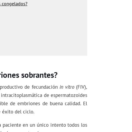
s congelados?
riones sobrantes?
eproductivo de fecundación
in vitro
(FIV),
 intracitoplasmática de espermatozoides
sible de embriones de buena calidad. El
 éxito del ciclo.
la paciente en un único intento todos los