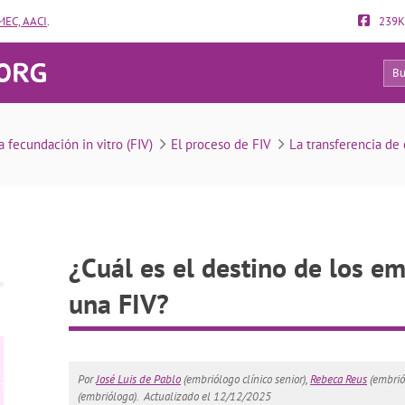
EC, AACI
.
239K
510
 destino de los embriones sobrantes de una FIV?
a fecundación in vitro (FIV)
El proceso de FIV
La transferencia de
¿Cuál es el destino de los e
una FIV?
Por
José Luis de Pablo
(embriólogo clínico senior),
Rebeca Reus
(embrió
(embrióloga).
Actualizado el 12/12/2025