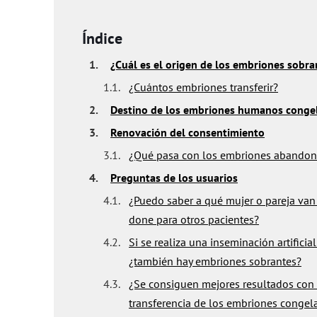
Índice
1.
¿Cuál es el origen de los embriones sobra
1.1.
¿Cuántos embriones transferir?
2.
Destino de los embriones humanos conge
3.
Renovación del consentimiento
3.1.
¿Qué pasa con los embriones abando
4.
Preguntas de los usuarios
4.1.
¿Puedo saber a qué mujer o pareja van
done para otros pacientes?
4.2.
Si se realiza una inseminación artificia
¿también hay embriones sobrantes?
4.3.
¿Se consiguen mejores resultados con
transferencia de los embriones congel