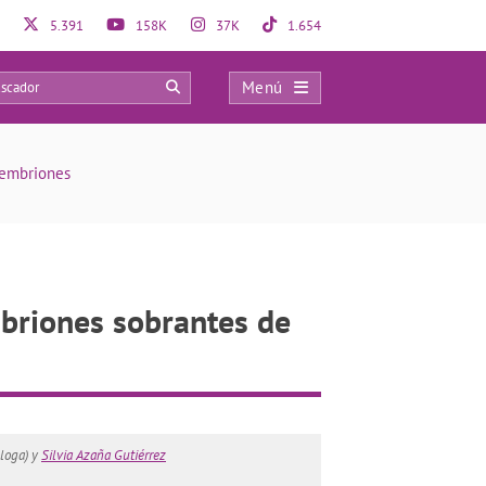
5.391
158K
37K
1.654
Menú
15
 embriones
mbriones sobrantes de
loga) y
Silvia Azaña Gutiérrez