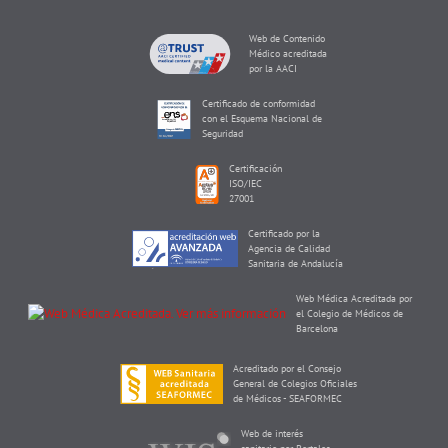
Web de Contenido
Médico acreditada
por la AACI
Certificado de conformidad
con el Esquema Nacional de
Seguridad
Certificación
ISO/IEC
27001
Certificado por la
Agencia de Calidad
Sanitaria de Andalucía
Web Médica Acreditada por
el Colegio de Médicos de
Barcelona
Acreditado por el Consejo
General de Colegios Oficiales
de Médicos - SEAFORMEC
Web de interés