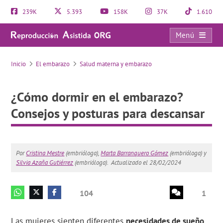
239K
5.393
158K
37K
1.610
Menú
¿Cómo dormir en el embarazo? Consejos y posturas para descansar
Inicio
El embarazo
Salud materna y embarazo
¿Cómo dormir en el embarazo?
Consejos y posturas para descansar
Por
Cristina Mestre
(embrióloga),
Marta Barranquero Gómez
(embrióloga) y
Silvia Azaña Gutiérrez
(embrióloga).
Actualizado el 28/02/2024
104
1
Las mujeres sienten diferentes
necesidades de sueño