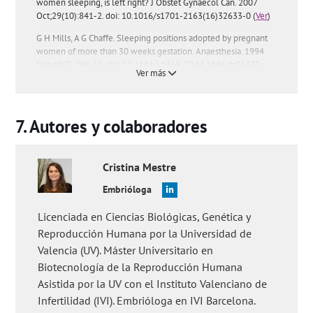
women sleeping, is left right? J Obstet Gynaecol Can. 2007
Oct;29(10):841-2. doi: 10.1016/s1701-2163(16)32633-0 (
Ver
)
G H Mills, A G Chaffe. Sleeping positions adopted by pregnant
women of more than 30 weeks gestation. Anaesthesia. 1994
Mar;49(3):249-50. doi: 10.1111/j.1365-2044.1994.tb03433.x
Ver más
(
Ver
)
Ivan D Sedov, Emily E Cameron, Sheri Madigan, Lianne M
Tomfohr-Madsen. Sleep quality during pregnancy: A meta-
Autores y colaboradores
analysis. Sleep Med Rev. 2018 Apr:38:168-176. doi:
10.1016/j.smrv.2017.06.005 (
Ver
)
Louise M O'Brien, Jane Warland. Typical sleep positions in
Cristina
Mestre
pregnant women. Early Hum Dev. 2014 Jun;90(6):315-7. doi:
10.1016/j.earlhumdev.2014.03.001. Epub 2014 Mar 21 (
Embrióloga
Ver
)
Preguntas de los usuarios:
'¿Es normal tener mucho sueño en
Licenciada en Ciencias Biológicas, Genética y
la semana 40 de embarazo?'
,
'¿Es conveniente tomar
Reproducción Humana por la Universidad de
melatonina durante el embarazo para favorecer el descanso?'
,
Valencia (UV). Máster Universitario en
'¿Puedo dormir boca abajo en la semana 17 de embarazo?'
y
'¿Es normal tener mucho sueño a los 6 meses de embarazo?'
.
Biotecnología de la Reproducción Humana
Asistida por la UV con el Instituto Valenciano de
Infertilidad (IVI). Embrióloga en IVI Barcelona.