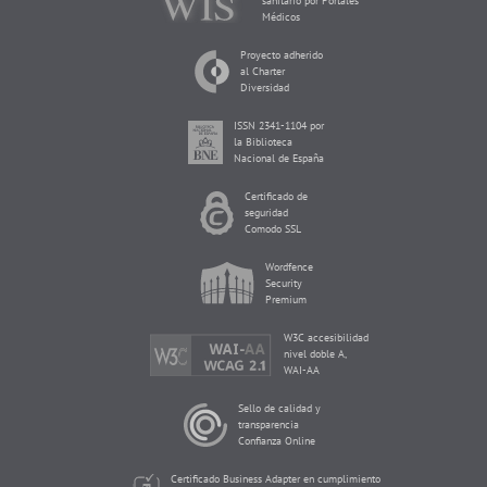
sanitario por Portales
Médicos
Proyecto adherido
al Charter
Diversidad
ISSN 2341-1104 por
la Biblioteca
Nacional de España
Certificado de
seguridad
Comodo SSL
Wordfence
Security
Premium
W3C accesibilidad
nivel doble A,
WAI-AA
Sello de calidad y
transparencia
Confianza Online
Certificado Business Adapter en cumplimiento