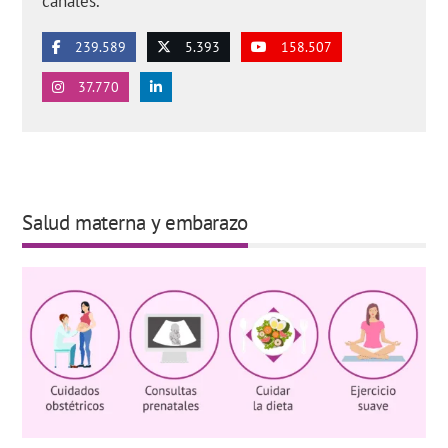
canales.
239.589
5.393
158.507
37.770
Salud materna y embarazo