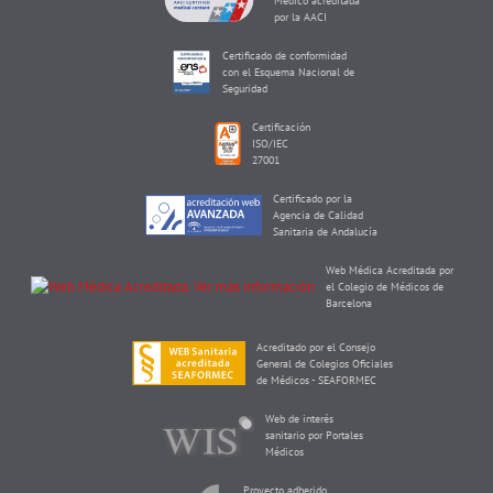
Médico acreditada
por la AACI
Certificado de conformidad
con el Esquema Nacional de
Seguridad
Certificación
ISO/IEC
27001
Certificado por la
Agencia de Calidad
Sanitaria de Andalucía
Web Médica Acreditada por
el Colegio de Médicos de
Barcelona
Acreditado por el Consejo
General de Colegios Oficiales
de Médicos - SEAFORMEC
Web de interés
sanitario por Portales
Médicos
Proyecto adherido