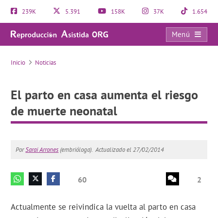
239K
5.391
158K
37K
1.654
Menú
El parto en casa aumenta el riesgo de muerte neonatal
Inicio
Noticias
El parto en casa aumenta el riesgo
de muerte neonatal
Por
Sarai Arrones
(embrióloga).
Actualizado el 27/02/2014
60
2
Actualmente se reivindica la vuelta al parto en casa