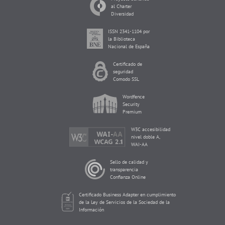
al Charter
Diversidad
ISSN 2341-1104 por
la Biblioteca
Nacional de España
Certificado de
seguridad
Comodo SSL
Wordfence
Security
Premium
W3C accesibilidad
nivel doble A,
WAI-AA
Sello de calidad y
transparencia
Confianza Online
Certificado Business Adapter en cumplimiento
de la Ley de Servicios de la Sociedad de la
Información