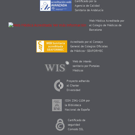
Certificado por la
Agencia de Calidad
Sanitaria de Andalucía
Web Médica Acreditada por
el Colegio de Médicos de
Barcelona
Acreditado por el Consejo
General de Colegios Oficiales
de Médicos - SEAFORMEC
Web de interés
sanitario por Portales
Médicos
Proyecto adherido
al Charter
Diversidad
ISSN 2341-1104 por
la Biblioteca
Nacional de España
Certificado de
seguridad
Comodo SSL