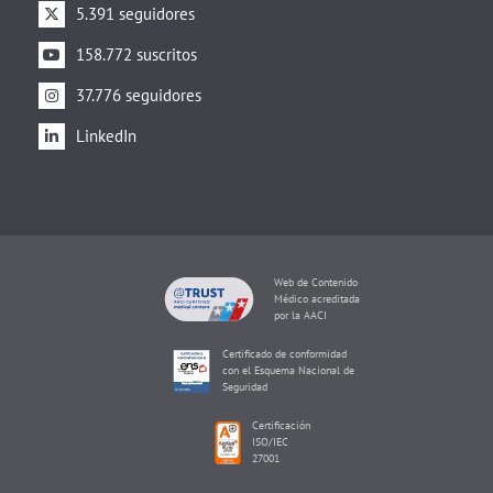
5.391 seguidores
158.772 suscritos
37.776 seguidores
LinkedIn
Web de Contenido
Médico acreditada
por la AACI
Certificado de conformidad
con el Esquema Nacional de
Seguridad
Certificación
ISO/IEC
27001