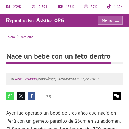
239K
5.391
158K
37K
1.654
Menú
Nace un bebé con un feto dentro
Inicio
Noticias
Nace un bebé con un feto dentro
Por
Neus Ferrando
(embrióloga).
Actualizado el 31/01/2012
35
Ayer fue operado un bebé de tres años que nació en
Perú con un gemelo parásito de 25cm en su addomen.