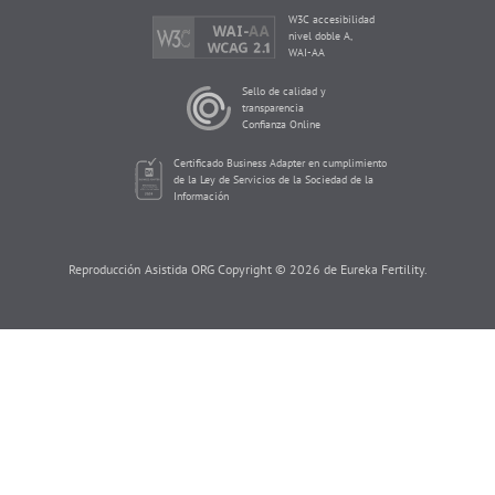
W3C accesibilidad
nivel doble A,
WAI-AA
Sello de calidad y
transparencia
Confianza Online
Certificado Business Adapter en cumplimiento
de la Ley de Servicios de la Sociedad de la
Información
Reproducción Asistida ORG Copyright © 2026 de Eureka Fertility.