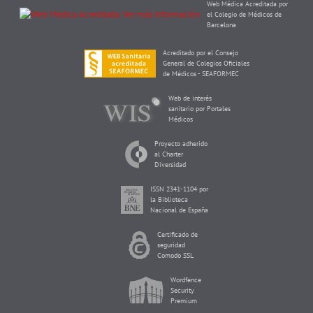
Web Médica Acreditada por
el Colegio de Médicos de
Barcelona
Acreditado por el Consejo
General de Colegios Oficiales
de Médicos - SEAFORMEC
Web de interés
sanitario por Portales
Médicos
Proyecto adherido
al Charter
Diversidad
ISSN 2341-1104 por
la Biblioteca
Nacional de España
Certificado de
seguridad
Comodo SSL
Wordfence
Security
Premium