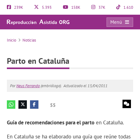
239K
5.393
158K
37K
1.610
Menú
Parto en Cataluña
Inicio
Noticias
Parto en Cataluña
Por
Neus Ferrando
(embrióloga).
Actualizado el 15/04/2011
55
Guía de recomendaciones para el parto
en Cataluña.
En Cataluña se ha elaborado una guía que reúne todas