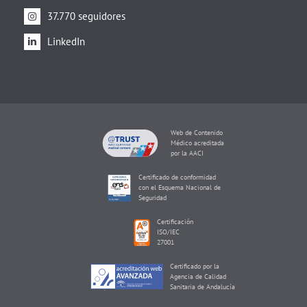
37.770 seguidores
LinkedIn
Web de Contenido
Médico acreditada
por la AACI
Certificado de conformidad
con el Esquema Nacional de
Seguridad
Certificación
ISO/IEC
27001
Certificado por la
Agencia de Calidad
Sanitaria de Andalucía